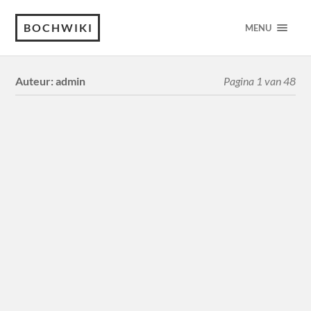
BOCHWIKI
MENU
Auteur:
admin
Pagina 1 van 48
Vorm LUCIEN
Vandaag een nieuwe ontdekking gedaan. De soepkommen
die hetzelfde uiterlijk hebben als Ascot maar met gegolfde