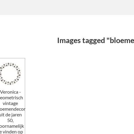
Images tagged "bloem
Veronica -
eometrisch
vintage
loemendecor
uit de jaren
50,
oornamelijk
e vinden op