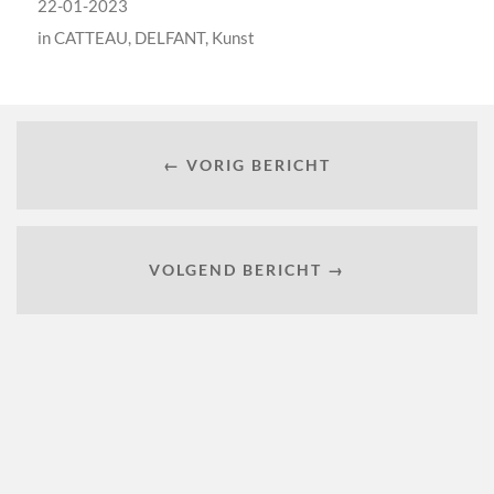
22-01-2023
in
CATTEAU
,
DELFANT
,
Kunst
← VORIG BERICHT
VOLGEND BERICHT →