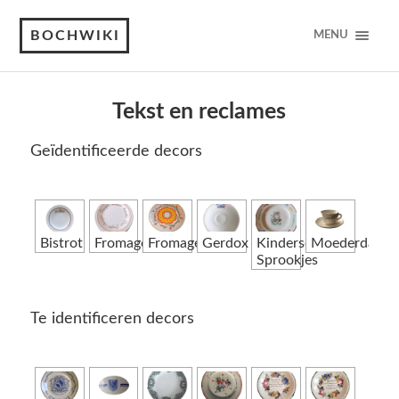
BOCHWIKI
MENU
Tekst en reclames
Geïdentificeerde decors
Bistrot
Fromages
Fromages
Gerdox
Kinderservies-
Moederdag
Sprookjes
Te identificeren decors