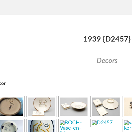
1939 {D2457}
Decors
cor