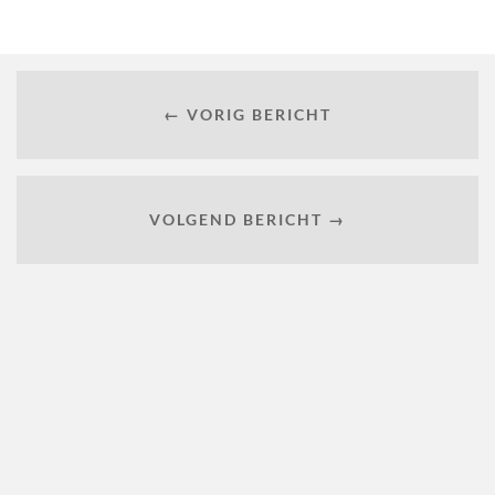
← VORIG BERICHT
VOLGEND BERICHT →