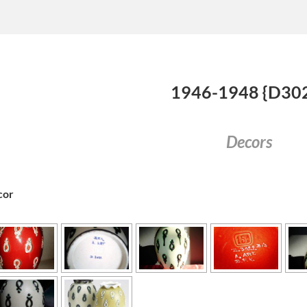
1946-1948 {D30
Decors
cor