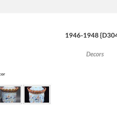
1946-1948 {D30
Decors
cor