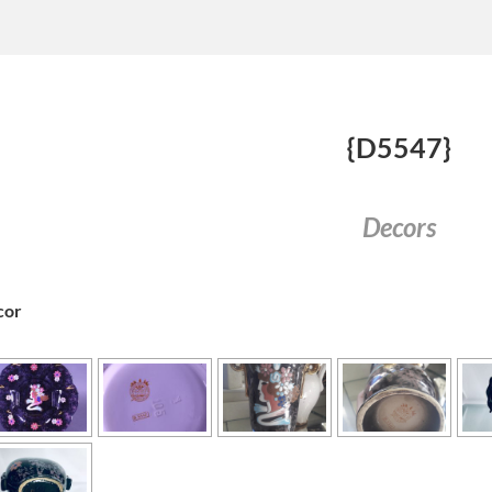
{D5547}
Decors
cor