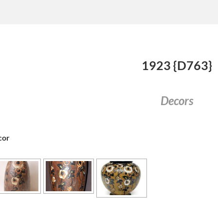
1923 {D763}
Decors
cor