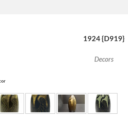
1924 {D919}
Decors
cor