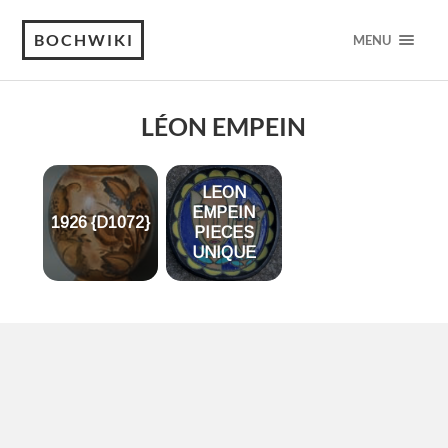
BOCHWIKI
MENU
LÉON EMPEIN
LEON
EMPEIN
1926 {D1072}
PIECES
UNIQUE