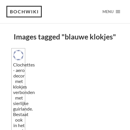
BOCHWIKI
MENU
Images tagged "blauwe klokjes"
Clochettes
- aero
decor
met
klokjes
verbonden
met
sierlijke
guirlande.
Bestaat
ook
in het