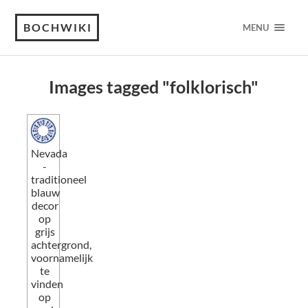
BOCHWIKI
MENU
Images tagged "folklorisch"
Nevada
-
traditioneel
blauw
decor
op
grijs
achtergrond,
voornamelijk
te
vinden
op