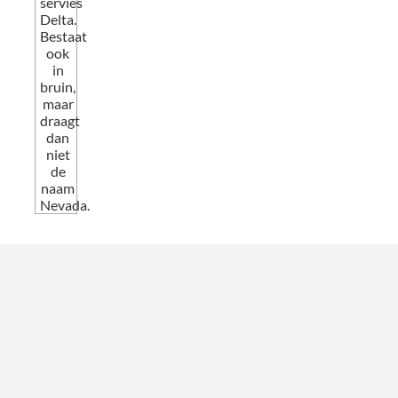
servies
Delta.
Bestaat
ook
in
bruin,
maar
draagt
dan
niet
de
naam
Nevada.