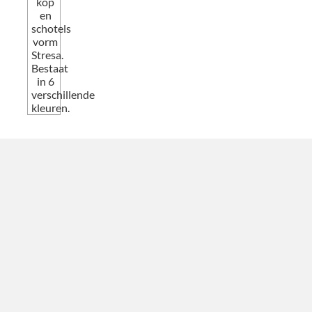
kop
en
schotels
vorm
Stresa.
Bestaat
in 6
verschillende
kleuren.