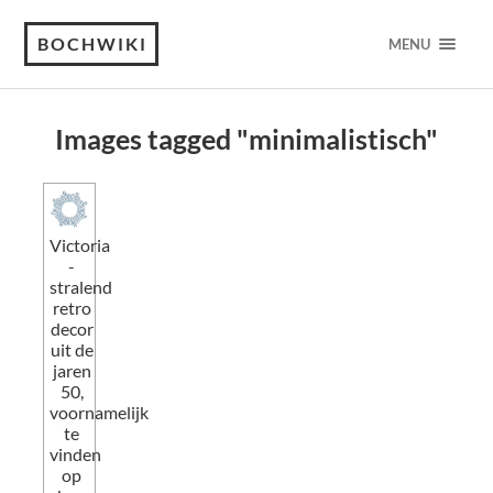
BOCHWIKI
MENU
Images tagged "minimalistisch"
Victoria
-
stralend
retro
decor
uit de
jaren
50,
voornamelijk
te
vinden
op