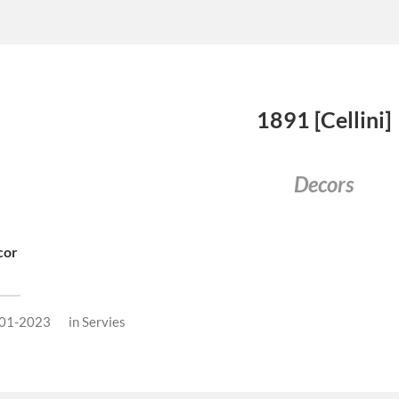
1891 [Cellini]
Decors
cor
01-2023
in
Servies