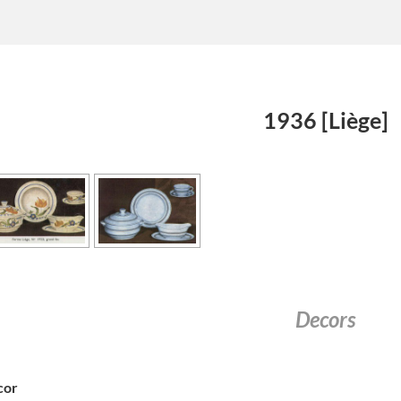
1936 [Liège]
Decors
cor