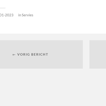
01-2023
in
Servies
← VORIG BERICHT