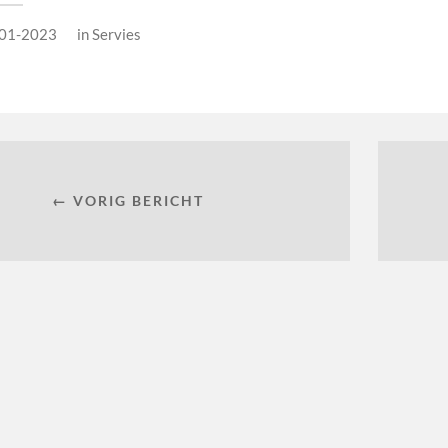
01-2023
in
Servies
← VORIG BERICHT